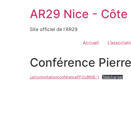
Aller
AR29 Nice - Côte
au
contenu
Site officiel de l'AR29
Accueil
L’associat
Conférence Pierre
cartoninvitationconférencePFOURNIE-1
Télécharger